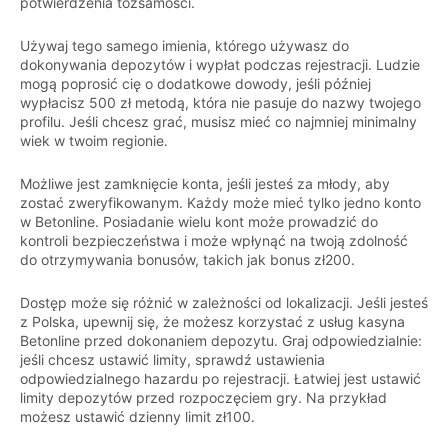
potwierdzenia tożsamości.
Używaj tego samego imienia, którego używasz do
dokonywania depozytów i wypłat podczas rejestracji. Ludzie
mogą poprosić cię o dodatkowe dowody, jeśli później
wypłacisz 500 zł metodą, która nie pasuje do nazwy twojego
profilu. Jeśli chcesz grać, musisz mieć co najmniej minimalny
wiek w twoim regionie.
Możliwe jest zamknięcie konta, jeśli jesteś za młody, aby
zostać zweryfikowanym. Każdy może mieć tylko jedno konto
w Betonline. Posiadanie wielu kont może prowadzić do
kontroli bezpieczeństwa i może wpłynąć na twoją zdolność
do otrzymywania bonusów, takich jak bonus zł200.
Dostęp może się różnić w zależności od lokalizacji. Jeśli jesteś
z Polska, upewnij się, że możesz korzystać z usług kasyna
Betonline przed dokonaniem depozytu. Graj odpowiedzialnie:
jeśli chcesz ustawić limity, sprawdź ustawienia
odpowiedzialnego hazardu po rejestracji. Łatwiej jest ustawić
limity depozytów przed rozpoczęciem gry. Na przykład
możesz ustawić dzienny limit zł100.