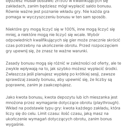
będziesz musiał obstawić zł1500 w kwalifikujących się
zakładach, zanim będziesz mógł wypłacić saldo bonusu.
Równie ważne jest poznanie wkładu gry. Nie każda gra
pomaga w wyczyszczeniu bonusu w ten sam sposób.
Niektóre gry mogą liczyć się w 100%, inne mogą liczyć się
mniej, a niektóre mogą nie liczyć się wcale. Wybór
odpowiednich kwalifikujących się gier może znacznie skrócić
czas potrzebny na ukończenie obrotu. Przed rozpoczęciem
gry upewnij się, że znasz te ważne warunki.
Zasady bonusu mogą się różnić w zależności od oferty, ale te
zwykle wpływają na to, jak szybko możesz wypłacić środki.
Zwłaszcza jeśli planujesz wypłatę po krótkiej sesji, zawsze
sprawdzaj zasady bonusu, aby upewnić się, że liczby są
poprawne, zanim je zaakceptujesz.
Jako kwota bonusu, kwota depozytu lub ich mieszanka jest
mnożona przez wymaganie dotyczące obrotu (playthrough).
Wkład na podstawie typu gry: kwota każdego zakładu, która
liczy się do celu. Limit czasu: ilość czasu, jaką masz na
ukończenie wymagań dotyczących obrotu, zanim bonus
wygaśnie.