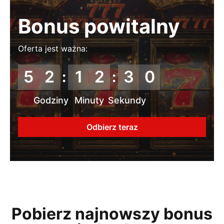
Bonus powitalny
Oferta jest ważna:
5
2
1
2
2
8
:
:
Godziny
Minuty
Sekundy
Odbierz teraz
Pobierz najnowszy bonus