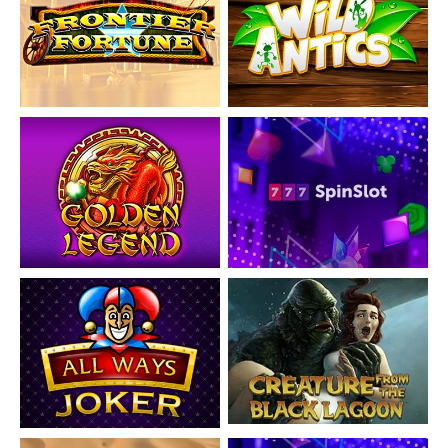
używane do szybkich depozytów w kasynie
Betonline
Opcje depozytów i wypłat w kasynie Betonline, a
także czasy przetwarzania i opłaty
Limity depozytów i wypłat gotówki