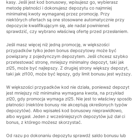
kasy. Jeśli jest kod bonusowy, wpisujesz go, wybierasz
metodę płatności i dokonujesz depozytu co najmniej
minimalnej kwoty wymaganej przez promocję. Przy
niektórych ofertach są one stosowane automatycznie przy
depozycie kwalifikującym się, ale nadal powinieneś
sprawdzić, czy wybrano właściwą ofertę przed przesłaniem.
Jeśli masz więcej niż jedną promocję, w większości
przypadków tylko jeden bonus depozytowy może być
powiązany z pojedynczym depozytem. Jeśli chcesz szybko
przetestować stronę, mniejszy minimalny depozyt, taki jak
zł25, może być najlepszy. Z drugiej strony większy depozyt,
taki jak zł100, może być lepszy, gdy limit bonusu jest wyższy.
W większości przypadków kod nie działa, ponieważ depozyt
jest mniejszy niż minimalna wymagana kwota, na przykład
zł20, gdy promocja wymaga zł25. Nie jest to właściwy sposób
płatności (niektóre bonusy nie akceptują określonych typów
depozytów). Albo wpisałeś kod bonusowy nieprawidłowo,
albo wygasł. Jeden z wcześniejszych depozytów już dał ci
bonus, z którego możesz skorzystać.
Od razu po dokonaniu depozytu sprawdź saldo bonusu lub