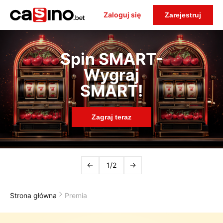
Zaloguj się
Zarejestruj
Spin SMART-
Wygraj
SMART!
Zagraj teraz
1/2
Strona główna
Premia