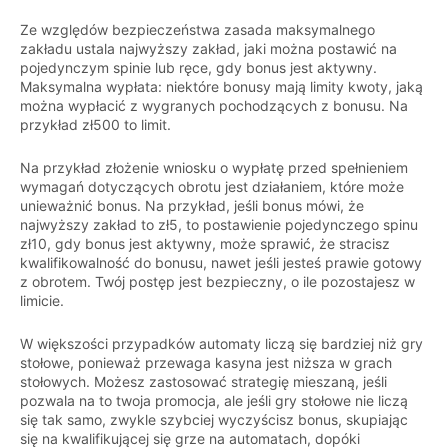
Ze względów bezpieczeństwa zasada maksymalnego
zakładu ustala najwyższy zakład, jaki można postawić na
pojedynczym spinie lub ręce, gdy bonus jest aktywny.
Maksymalna wypłata: niektóre bonusy mają limity kwoty, jaką
można wypłacić z wygranych pochodzących z bonusu. Na
przykład zł500 to limit.
Na przykład złożenie wniosku o wypłatę przed spełnieniem
wymagań dotyczących obrotu jest działaniem, które może
unieważnić bonus. Na przykład, jeśli bonus mówi, że
najwyższy zakład to zł5, to postawienie pojedynczego spinu
zł10, gdy bonus jest aktywny, może sprawić, że stracisz
kwalifikowalność do bonusu, nawet jeśli jesteś prawie gotowy
z obrotem. Twój postęp jest bezpieczny, o ile pozostajesz w
limicie.
W większości przypadków automaty liczą się bardziej niż gry
stołowe, ponieważ przewaga kasyna jest niższa w grach
stołowych. Możesz zastosować strategię mieszaną, jeśli
pozwala na to twoja promocja, ale jeśli gry stołowe nie liczą
się tak samo, zwykle szybciej wyczyścisz bonus, skupiając
się na kwalifikującej się grze na automatach, dopóki