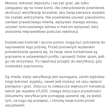
Możesz dokonać depozytu i zacząć grać, jak tylko
zalogujesz się na nowe konto. Ale zdecydowanie powinieneś
ukończyć weryfikację wcześnie, aby twoja pierwsza wypłata
nie została wstrzymana. Nie powinieneś używać pseudonimu
zamiast prawdziwego imienia, wpisywać starego adresu,
używać tymczasowego adresu e-mail ani wpisywać daty
urodzenia nieprawidłowo podczas rejestracji.
Dodatkowe kontrole i ręczna pomoc mogą być potrzebne do
naprawienia tego później. Przed ponownym wysłaniem
potwierdzenia upewnij się, że twoje dane kontaktowe są
poprawne w ustawieniach profilu i sprawdź folder spam, jeśli
go nie otrzymasz. Po rejestracji przejdź do weryfikacji, gdy
zostaniesz poproszony.
Są chwile, kiedy weryfikacja jest wymagana, zanim będziesz
mógł dokonać wypłaty, nawet jeśli możesz od razu wpłacić
pieniądze i grać. Dotyczy to zwłaszcza większych transakcji,
takich jak wypłata zł1,000. Uwaga dotycząca prywatności:
dokumenty weryfikacyjne pomagają upewnić się, że jesteś
tym, za kogo się podajesz, i chronią twoje konto przed
oszustwami.