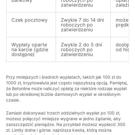
zatwierdzeniu
zależnoś
Czek pocztowy
Zwykle 7 do 14 dni
może ob
roboczych po
prędkoś
zatwierdzeniu
Wypłaty oparte
Zwykle 2 do 5 dni
dostępno
na karcie (gdzie
roboczych po
od histor
dostępne)
zatwierdzeniu
Przy mniejszych i średnich wypłatach, takich jak 100 zł do
1000 zł, kryptowaluta jest często najszybszą opcją. Pamiętaj,
że Betonline może naliczyć opłatę za niektóre rodzaje wypłat
lub po określonej liczbie darmowych wypłat w określonym
czasie.
Zamiast dokonywać trzech oddzielnych wypłat po 100 zł,
możesz połączyć mniejsze wygrane w jedno żądanie, aby
zaoszczędzić pieniądze. Na przykład możesz wypłacić 300
zł. Limity dolne i górne: najniższa kwota, którą można