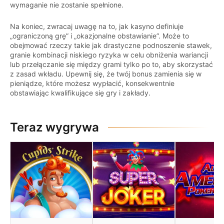
wymaganie nie zostanie spełnione.
Na koniec, zwracaj uwagę na to, jak kasyno definiuje
„ograniczoną grę” i „okazjonalne obstawianie”. Może to
obejmować rzeczy takie jak drastyczne podnoszenie stawek,
granie kombinacji niskiego ryzyka w celu obniżenia wariancji
lub przełączanie się między grami tylko po to, aby skorzystać
z zasad wkładu. Upewnij się, że twój bonus zamienia się w
pieniądze, które możesz wypłacić, konsekwentnie
obstawiając kwalifikujące się gry i zakłady.
Teraz wygrywa