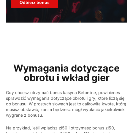
Odbierz bonus
Wymagania dotyczące
obrotu i wkład gier
Gdy chcesz otrzymać bonus kasyna Betonline, powinieneś
sprawdzić wymagania dotyczące obrotu i gry, które liczą się
do bonusu. W prostych słowach jest to całkowita kwota, którą
musisz obstawić, zanim będziesz mógł wypłacić jakiekolwiek
wygrane z bonusu.
Na przykład, jeśli wpłacisz zł50 i otrzymasz bonus zł50,