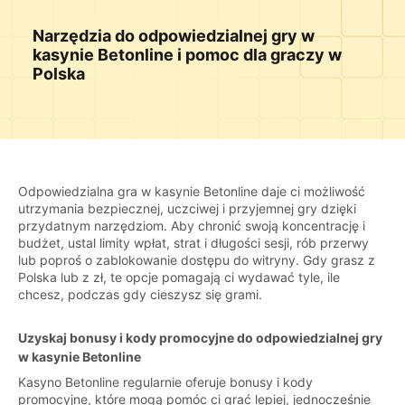
Narzędzia do odpowiedzialnej gry w
kasynie Betonline i pomoc dla graczy w
Polska
Odpowiedzialna gra w kasynie Betonline daje ci możliwość
utrzymania bezpiecznej, uczciwej i przyjemnej gry dzięki
przydatnym narzędziom. Aby chronić swoją koncentrację i
budżet, ustal limity wpłat, strat i długości sesji, rób przerwy
lub poproś o zablokowanie dostępu do witryny. Gdy grasz z
Polska lub z zł, te opcje pomagają ci wydawać tyle, ile
chcesz, podczas gdy cieszysz się grami.
Uzyskaj bonusy i kody promocyjne do odpowiedzialnej gry
w kasynie Betonline
Kasyno Betonline regularnie oferuje bonusy i kody
promocyjne, które mogą pomóc ci grać lepiej, jednocześnie