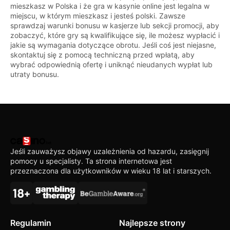
mieszkasz w Polska i że gra w kasynie online jest legalna w
miejscu, w którym mieszkasz i jesteś polski. Zawsze
sprawdzaj warunki bonusu w kasjerze lub sekcji promocji, aby
zobaczyć, które gry są kwalifikujące się, ile możesz wypłacić i
jakie są wymagania dotyczące obrotu. Jeśli coś jest niejasne,
skontaktuj się z pomocą techniczną przed wpłatą, aby
wybrać odpowiednią ofertę i uniknąć nieudanych wypłat lub
utraty bonusu.
Jeśli zauważysz objawy uzależnienia od hazardu, zasięgnij
pomocy u specjalisty. Ta strona internetowa jest
przeznaczona dla użytkowników w wieku 18 lat i starszych.
Regulamin
Najlepsze strony