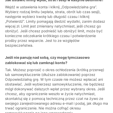
Wejdź w ustawienia konta i kliknij „Odpowiedzialna gra”.
Wybierz rodzaj limitu (wpłata, strata, obrót lub czas sesji),
następnie wybierz kwotę lub długość czasu i kliknij
„Potwierdź”. Limity pomagają śledzić wydatki, zanim dodasz
więcej zł. Limit jest zmieniany natychmiast, jeśli chcesz go
obniżyć. Jeśli chcesz podnieść lub obniżyć limit, może być
konieczne odczekanie krótkiego czasu i potwierdzenie
prośby przez wsparcie. Jest to ze względów
bezpieczeństwa.
Jeśli nie panuję nad sobą, czy mogę tymczasowo
zablokować się lub zamknąć konto?
Tak. Możesz poprosić o okres ochłodzenia (krótką przerwę)
lub samowykluczenie (dłuższe zablokowanie) poprzez
Odpowiedzialną grę. W tym czasie nie możesz wpłacać ani
obstawiać. Jeśli wybierzesz samowykluczenie, nie będziesz
mógł dokonywać dalszych wpłat przez wybrany okres. Jeśli
chcesz, aby ograniczenie weszło w życie natychmiast,
skontaktuj się z pomocą techniczną przez czat na żywo ze
swojego zarejestrowanego adresu e-mail i podaj, jak długo ma
trwać ograniczenie. Nie można cofnąć okresu
samowykluczenia po jego wprowadzeniu.