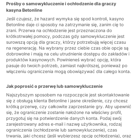
Prośby o samowykluczenie i ochłodzenie dla graczy
kasyna Betonline
Jeśli czujesz, że hazard wymyka się spod kontroli, kasyno
Betonline daje ci sposoby na zatrzymanie się, zanim cię to
zrani. Przerwa na ochłodzenie jest przeznaczona do
krótkotrwałej pomocy, podczas gdy samowykluczenie jest
surowszą opcją dla graczy, którzy potrzebują więcej czasu
na regenerację. Na wybrany przez ciebie czas obie opcje są
dobrowolne i mają na celu utrudnienie dostępu do zakładów i
produktów kasynowych. Powinieneś wybrać opcję, która
pasuje do twoich potrzeb, zamiast najkrótszej, ponieważ po
włączeniu ograniczenia mogą obowiązywać dla całego konta.
Jak poprosić o przerwę lub samowykluczenie
Najszybszym sposobem na rozpoczęcie jest skontaktowanie
się z obsługą klienta Betonline i jasne określenie, czy chcesz
krótką przerwę, czy całkowite zaprzestanie gry. Aby upewnić
się, że ograniczenie zostanie nałożone na właściwy profil,
przygotuj się na potwierdzenie danych konta. Podaj swój
zarejestrowany adres e-mail i nazwę użytkownika, rodzaj
ograniczenia (ochłodzenie lub samowykluczenie), czas
trwania, jaki chcesz (jeśli wybierzesz opcję ochłodzenia), oraz