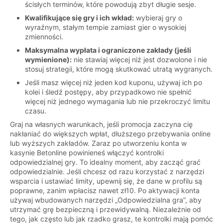
ścisłych terminów, które powodują zbyt długie sesje.
Kwalifikujące się gry i ich wkład:
wybieraj gry o
wyraźnym, stałym tempie zamiast gier o wysokiej
zmienności.
Maksymalna wypłata i ograniczone zakłady (jeśli
wymienione):
nie stawiaj więcej niż jest dozwolone i nie
stosuj strategii, które mogą skutkować utratą wygranych.
Jeśli masz więcej niż jeden kod kuponu, używaj ich po
kolei i śledź postępy, aby przypadkowo nie spełnić
więcej niż jednego wymagania lub nie przekroczyć limitu
czasu.
Graj na własnych warunkach, jeśli promocja zaczyna cię
nakłaniać do większych wpłat, dłuższego przebywania online
lub wyższych zakładów. Zaraz po utworzeniu konta w
kasynie Betonline powinieneś włączyć kontrolki
odpowiedzialnej gry. To idealny moment, aby zacząć grać
odpowiedzialnie. Jeśli chcesz od razu korzystać z narzędzi
wsparcia i ustawiać limity, upewnij się, że dane w profilu są
poprawne, zanim wpłacisz nawet zł10. Po aktywacji konta
używaj wbudowanych narzędzi „Odpowiedzialna gra”, aby
utrzymać grę bezpieczną i przewidywalną. Niezależnie od
tego, jak często lub jak rzadko grasz, te kontrolki mają pomóc