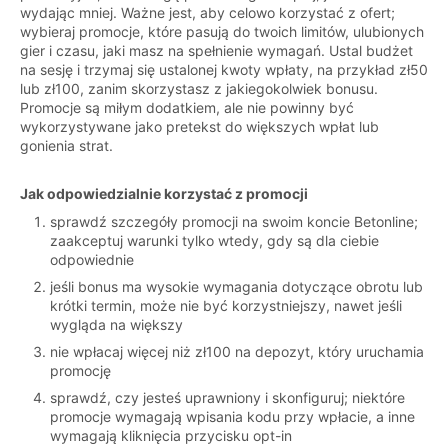
wydając mniej. Ważne jest, aby celowo korzystać z ofert;
wybieraj promocje, które pasują do twoich limitów, ulubionych
gier i czasu, jaki masz na spełnienie wymagań. Ustal budżet
na sesję i trzymaj się ustalonej kwoty wpłaty, na przykład zł50
lub zł100, zanim skorzystasz z jakiegokolwiek bonusu.
Promocje są miłym dodatkiem, ale nie powinny być
wykorzystywane jako pretekst do większych wpłat lub
gonienia strat.
Jak odpowiedzialnie korzystać z promocji
sprawdź szczegóły promocji na swoim koncie Betonline;
zaakceptuj warunki tylko wtedy, gdy są dla ciebie
odpowiednie
jeśli bonus ma wysokie wymagania dotyczące obrotu lub
krótki termin, może nie być korzystniejszy, nawet jeśli
wygląda na większy
nie wpłacaj więcej niż zł100 na depozyt, który uruchamia
promocję
sprawdź, czy jesteś uprawniony i skonfiguruj; niektóre
promocje wymagają wpisania kodu przy wpłacie, a inne
wymagają kliknięcia przycisku opt-in