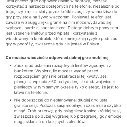
Jeśli chcesz grać odpowiedzialnie w podróży, możesz
korzystać z narzędzi dostępnych na telefonie, niezależnie od
tego, czy kręcisz sloty przez krótki czas, czy wchodzisz do
gry przy stole na żywo wieczorem. Ponieważ telefon jest
zawsze w zasięgu ręki, granie na nim może wydawać się
szybsze i bardziej spontaniczne. Dlatego dobrym pomysłem
jest ustalenie limitów przed wpłatą i korzystanie z
wbudowanych kontrolek, które zmniejszają ryzyko podczas
gry w podróży, zwłaszcza gdy nie jesteś w Polska.
Co musisz wiedzieć o odpowiedzialnej grze mobilnej
Zacznij od ustalenia rozsądnych limitów zgodnych z
budżetem. Wybierz, ile możesz wydać przed
rozpoczęciem gry i nie przekraczaj tej kwoty. Jeśli
planujesz wpłacić zł50 na tydzień, nie dodawaj więcej
pieniędzy w tym samym okresie tylko dlatego, że jest to
łatwe na telefonie.
Nie dopuszczaj do nieplanowanej długiej gry; ustal
granice sesji. Podczas sesji mobilnych czas może szybko
minąć. Zrób przerwę, gdy osiągniesz koniec krótkiej sesji,
zwłaszcza po dużej wygranej lub przegranej, gdy emocje
mogą skłaniać do kolejnych zakładów.