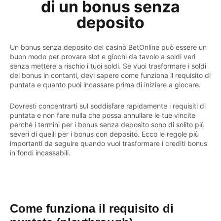
di un bonus senza
deposito
Un bonus senza deposito del casinò BetOnline può essere un
buon modo per provare slot e giochi da tavolo a soldi veri
senza mettere a rischio i tuoi soldi. Se vuoi trasformare i soldi
del bonus in contanti, devi sapere come funziona il requisito di
puntata e quanto puoi incassare prima di iniziare a giocare.
Dovresti concentrarti sul soddisfare rapidamente i requisiti di
puntata e non fare nulla che possa annullare le tue vincite
perché i termini per i bonus senza deposito sono di solito più
severi di quelli per i bonus con deposito. Ecco le regole più
importanti da seguire quando vuoi trasformare i crediti bonus
in fondi incassabili.
Come funziona il requisito di