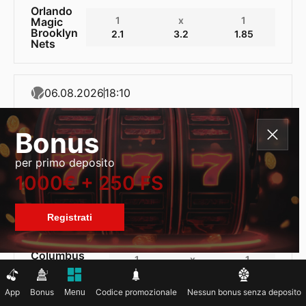
Orlando
1
x
1
Magic
Brooklyn
2.1
3.2
1.85
Nets
06.08.2026
18:10
Jannik
Bonus
1
1
Sinner
Denis
1.75
2.1
per primo deposito
Shapovalov
1000€ + 250 FS
06.08.2026
13:10
Registrati
Columbus
1
x
1
Blue Jackets
2.05
3.9
2.85
Buffalo Sabres
App
Bonus
Codice promozionale
Nessun bonus senza deposito
Menu