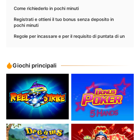
Come richiederlo in pochi minuti
Registrati e ottieni il tuo bonus senza deposito in
pochi minuti
Regole per incassare e per il requisito di puntata di un
bonus senza deposito
Come funziona il requisito di puntata (playthrough)
Termini tipici per l'incasso che dovresti controllare
Giochi principali
prima di richiedere un prelievo
Giochi che si possono giocare e relative percentuali di
contribuzione
Ci sono diversi modi per effettuare un deposito al
casinò Betonline dopo il bonus senza deposito