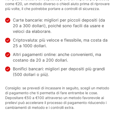
come €20, un metodo diverso o chiedi aiuto prima di riprovare
più volte, il che potrebbe portare a controlli di sicurezza.
Carte bancarie: migliori per piccoli depositi (da
20 a 300 dollari), poiché sono facili da usare e
veloci da elaborare.
Criptovaluta: più veloce e flessibile, ma costa da
25 a 1000 dollari.
Altri pagamenti online: anche convenienti, ma
costano da 20 a 200 dollari.
Bonifici bancari: migliori per depositi più grandi
(500 dollari o più).
Consiglio: se prevedi di incassare in seguito, scegli un metodo
di pagamento che ti permetta di fare entrambe le cose.
Depositare €50 a €100 attraverso un metodo favorevole ai
prelievi può accelerare il processo di pagamento riducendo i
cambiamenti di metodo e i controlli extra.