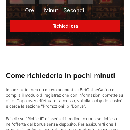
Ore
Minuti
Secondi
Richiedi ora
Come richiederlo in pochi minuti
Innanzitutto crea un nuovo account su BetOnlineCasino e
compila il modulo di registrazione con informazioni corrette su
di te. Dopo aver effettuato l'accesso, vai alla lobby del casinò
e cerca la sezione "Promozioni" o "Bonus".
Fai clic su "Richiedi" o inserisci il codice coupon se richiesto
nell'offerta del bonus senza deposito. Per assicurarti che il
credito sia arrivato, controlla nel tuo portafoglio bonus o nel