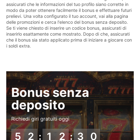
assicurati che le informazioni del tuo profilo siano corrette in
modo da poter ottenere facilmente il bonus e effettuare futuri
prelievi. Una volta configurato il tuo account, vai alla pagina
delle promozioni e cerca l'elenco del bonus senza deposito.
Se ti viene chiesto di inserire un codice bonus, assicurati di
inserirlo esattamente come mostrato. Dopo di che, assicurati
che il bonus sia stato applicato prima di iniziare a giocare con
i soldi extra.
Bonus senza
deposito
Richiedi giri gratuiti oggi
5
2
1
2
2
8
:
: