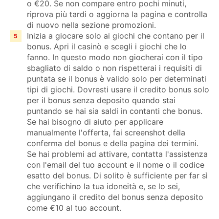
o €20. Se non compare entro pochi minuti,
riprova più tardi o aggiorna la pagina e controlla
di nuovo nella sezione promozioni.
Inizia a giocare solo ai giochi che contano per il
bonus. Apri il casinò e scegli i giochi che lo
fanno. In questo modo non giocherai con il tipo
sbagliato di saldo o non rispetterai i requisiti di
puntata se il bonus è valido solo per determinati
tipi di giochi. Dovresti usare il credito bonus solo
per il bonus senza deposito quando stai
puntando se hai sia saldi in contanti che bonus.
Se hai bisogno di aiuto per applicare
manualmente l'offerta, fai screenshot della
conferma del bonus e della pagina dei termini.
Se hai problemi ad attivare, contatta l'assistenza
con l'email del tuo account e il nome o il codice
esatto del bonus. Di solito è sufficiente per far sì
che verifichino la tua idoneità e, se lo sei,
aggiungano il credito del bonus senza deposito
come €10 al tuo account.