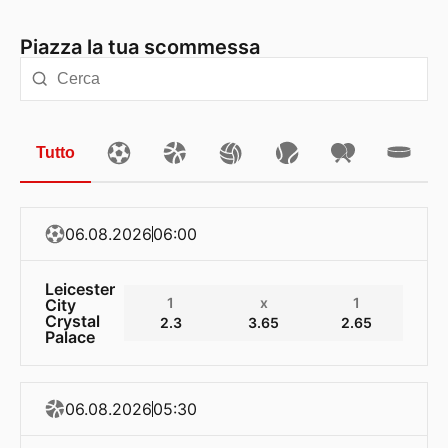
Piazza la tua scommessa
Tutto
06.08.2026
06:00
Leicester
1
x
1
City
Crystal
2.3
3.65
2.65
Palace
06.08.2026
05:30