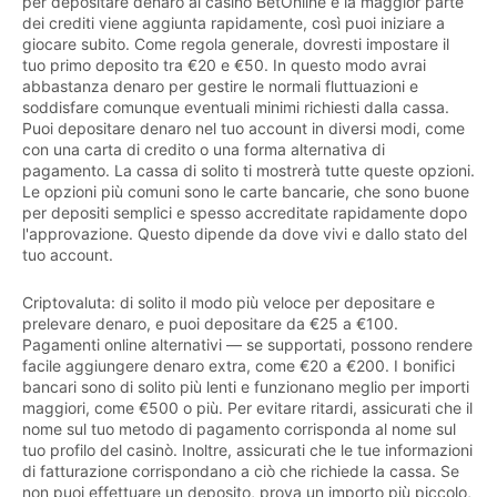
per depositare denaro al casinò BetOnline e la maggior parte
dei crediti viene aggiunta rapidamente, così puoi iniziare a
giocare subito. Come regola generale, dovresti impostare il
tuo primo deposito tra €20 e €50. In questo modo avrai
abbastanza denaro per gestire le normali fluttuazioni e
soddisfare comunque eventuali minimi richiesti dalla cassa.
Puoi depositare denaro nel tuo account in diversi modi, come
con una carta di credito o una forma alternativa di
pagamento. La cassa di solito ti mostrerà tutte queste opzioni.
Le opzioni più comuni sono le carte bancarie, che sono buone
per depositi semplici e spesso accreditate rapidamente dopo
l'approvazione. Questo dipende da dove vivi e dallo stato del
tuo account.
Criptovaluta: di solito il modo più veloce per depositare e
prelevare denaro, e puoi depositare da €25 a €100.
Pagamenti online alternativi — se supportati, possono rendere
facile aggiungere denaro extra, come €20 a €200. I bonifici
bancari sono di solito più lenti e funzionano meglio per importi
maggiori, come €500 o più. Per evitare ritardi, assicurati che il
nome sul tuo metodo di pagamento corrisponda al nome sul
tuo profilo del casinò. Inoltre, assicurati che le tue informazioni
di fatturazione corrispondano a ciò che richiede la cassa. Se
non puoi effettuare un deposito, prova un importo più piccolo,