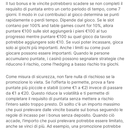
Il tuo bonus e le vincite potrebbero scadere se non completi il
requisito di puntata entro un certo periodo di tempo, come 7
giorni. Il modo in cui contribuisci al gioco determina se punti
rapidamente o perdi tempo. Dipende dal gioco. Se le slot
contano per 100% and table games count for 10%, allora
puntare €100 sulle slot aggiungerà i pieni €100 al tuo
progresso mentre puntare €100 su quel gioco da tavolo
potrebbe aggiungere solo €10. Se vuoi poter incassare, gioca
solo ai giochi più importanti. Anche i limiti su come puoi
giocare possono essere importanti. Quando le persone
accumulano puntate, i casinò possono segnalare strategie che
riducono il rischio, come l'hedging a basso rischio tra giochi.
Come misura di sicurezza, non fare nulla di rischioso se la
promozione lo vieta. Se l'offerta lo permette, prova a fare
puntate più piccole e stabili (come €1 a €2) invece di passare
da €1 a €20. Questo riduce la volatilità e ti permette di
completare il requisito di puntata senza mettere a rischio
l'intero saldo troppo presto. Di solito c'è un importo massimo
che puoi prelevare dalle vincite basate sul bonus seguendo le
regole di incasso per i bonus senza deposito. Quando ciò
accade, l'importo che puoi prelevare potrebbe essere limitato,
anche se vinci di più. Ad esempio, una promozione potrebbe